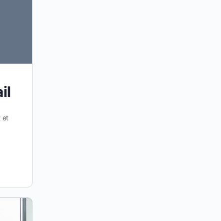
il
 et