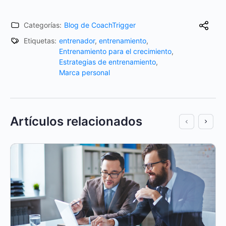
Categorías:
Blog de CoachTrigger
Etiquetas:
entrenador
,
entrenamiento
,
Entrenamiento para el crecimiento
,
Estrategias de entrenamiento
,
Marca personal
Artículos relacionados