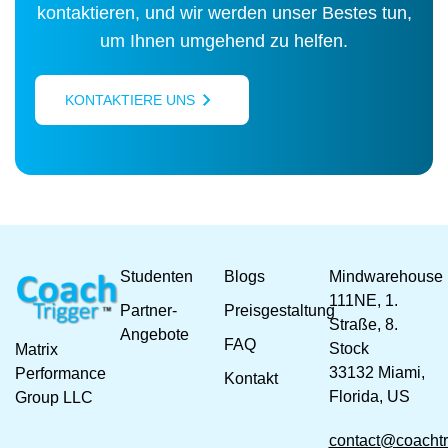
kontaktieren, und wir werden unser Bestes tun,
um Ihnen umgehend zu helfen.
KONTAKTIERE UNS
Studenten
Blogs
Mindwarehouse
111NE, 1.
Partner-
Preisgestaltung
Straße, 8.
Angebote
FAQ
Stock
Matrix
33132 Miami,
Performance
Kontakt
Florida, US
Group LLC
contact@coachtr