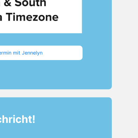
ermin mit Jennelyn
hricht!