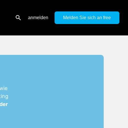
anmelden
Melden Sie sich an
wie
ting
oder