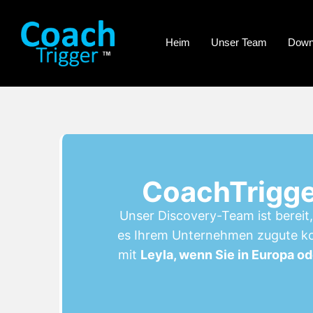
Heim
Unser Team
Down
CoachTrigge
Unser Discovery-Team ist bereit,
es Ihrem Unternehmen zugute ko
mit
Leyla, wenn Sie in Europa od